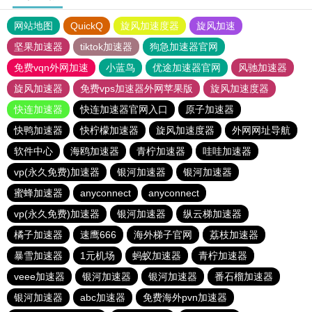
网站地图
QuickQ
旋风加速度器
旋风加速
坚果加速器
tiktok加速器
狗急加速器官网
免费vqn外网加速
小蓝鸟
优途加速器官网
风驰加速器
旋风加速器
免费vps加速器外网苹果版
旋风加速度器
快连加速器
快连加速器官网入口
原子加速器
快鸭加速器
快柠檬加速器
旋风加速度器
外网网址导航
软件中心
海鸥加速器
青柠加速器
哇哇加速器
vp(永久免费)加速器
银河加速器
银河加速器
蜜蜂加速器
anyconnect
anyconnect
vp(永久免费)加速器
银河加速器
纵云梯加速器
橘子加速器
速鹰666
海外梯子官网
荔枝加速器
暴雪加速器
1元机场
蚂蚁加速器
青柠加速器
veee加速器
银河加速器
银河加速器
番石榴加速器
银河加速器
abc加速器
免费海外pvn加速器