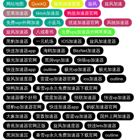
网站地图
QuickQ
旋风加速度器
旋风
旋风加速
坚果加速器
tiktok加速器
狗急加速器官网
免费vqn外网加速
小蓝鸟
优途加速器官网
风驰加速器
旋风加速器
八戒看书
免费vps加速器外网苹果版
黑豹加速器
一元机场
IOS加速器
旋风加速度器
快连加速器app
海鸥加速器
BitzNet加速器
极光加速器官网
黑洞vqn加速
快喵vp加速器
快连加速器app
outline
极光vp加速器
极光加速器
旋风加速度器
雷霆vp加速器官网
ios加速器
outline
快鸭加速器
暴雪vp永久免费加速器下载官网
加速器哪个好用
雷霆加器速
快联加速器
快连vp加速器
猎豹vp加速器官网
快连加速器app
蚂蚁加速器官网
大象加速器
雷轰加速器
雷霆vp加速器
国外上网加速器
香蕉加速器官网正版
旋风加速度器
快连lets加速器
黑洞加速噐
暴雪vp永久免费加速器下载官网
outline