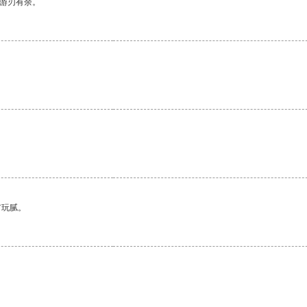
中游刃有余。
。
有玩腻。