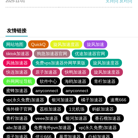
2025-11-01
支持
[0]
反对
[0]
友情链接
网站地图
QuickQ
旋风加速度器
旋风加速
tiktok加速器
狗急加速器官网
优途加速器官网
风驰加速器
免费vps加速器外网苹果版
旋风加速度器
快连加速器
原子加速器
快鸭加速器
旋风加速度器
外网网址导航
软件中心
海鸥加速器
青柠加速器
蜜蜂加速器
anyconnect
anyconnect
vp(永久免费)加速器
银河加速器
橘子加速器
速鹰666
海外梯子官网
荔枝加速器
1元机场
蚂蚁加速器
青柠加速器
veee加速器
银河加速器
番石榴加速器
abc加速器
免费海外pvn加速器
vp(永久免费)加速器
原子加速器
优云666
暴雪加速器
白鲸加速器