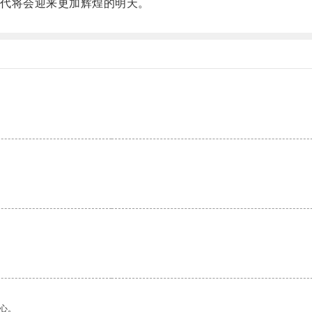
代将会迎来更加辉煌的明天。
。
心。