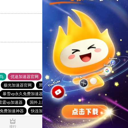
支持
[0]
反对
[0]
支持
[0]
反对
[0]
鸟
优途加速器官网
风驰加速器
旋风加速器
八戒看书
极光加速器官网
黑洞vqn加速
快喵vp加速器
暴雪vp永久免费加速器下载官网
加速器哪个好用
雷霆vp加速器
国外上网加速器
香蕉加速器官网正版
23免费加速神器
快连加速器app
vp加速器官网
1.281092s
排行
推荐