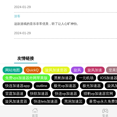
2024-01-29
游客
这款游戏的音乐非常优美，听了让人心旷神怡。
2024-01-29
友情链接
网站地图
QuickQ
旋风加速度器
旋风
旋风加速
坚果
免费vps加速器外网苹果版
黑豹加速器
一元机场
IOS加速
快连加速器app
outline
极光vp加速器
极光加速器
旋风
雷霆加器速
快联加速器
快连vp加速器
猎豹vp加速器官网
旋风加速度器
快连lets加速器
黑洞加速噐
暴雪vp永久免费
首页
安卓