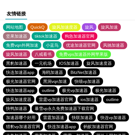
友情链接
网站地图
QuickQ
旋风加速度器
旋风
旋风加速
坚果加速器
tiktok加速器
狗急加速器官网
免费vqn外网加速
小蓝鸟
优途加速器官网
风驰加速器
旋风加速器
八戒看书
免费vps加速器外网苹果版
黑豹加速器
一元机场
IOS加速器
旋风加速度器
快连加速器app
海鸥加速器
BitzNet加速器
极光加速器官网
黑洞vqn加速
快喵vp加速器
快连加速器app
outline
极光vp加速器
极光加速器
旋风加速度器
雷霆vp加速器官网
ios加速器
outline
快鸭加速器
暴雪vp永久免费加速器下载官网
加速器哪个好用
雷霆加器速
快联加速器
快连vp加速器
猎豹vp加速器官网
快连加速器app
蚂蚁加速器官网