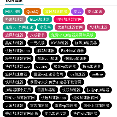
网站地图
QuickQ
旋风加速度器
旋风
旋风加速
坚果加速器
tiktok加速器
狗急加速器官网
免费vqn外网加速
小蓝鸟
优途加速器官网
风驰加速器
旋风加速器
八戒看书
免费vps加速器外网苹果版
黑豹加速器
一元机场
IOS加速器
旋风加速度器
快连加速器app
海鸥加速器
BitzNet加速器
极光加速器官网
黑洞vqn加速
快喵vp加速器
快连加速器app
outline
极光vp加速器
极光加速器
旋风加速度器
雷霆vp加速器官网
ios加速器
outline
快鸭加速器
暴雪vp永久免费加速器下载官网
加速器哪个好用
雷霆加器速
快联加速器
快连vp加速器
猎豹vp加速器官网
快连加速器app
蚂蚁加速器官网
大象加速器
雷轰加速器
雷霆vp加速器
国外上网加速器
香蕉加速器官网正版
旋风加速度器
快连lets加速器