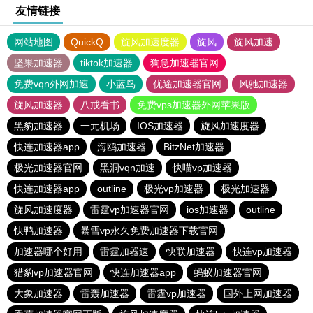
友情链接
网站地图
QuickQ
旋风加速度器
旋风
旋风加速
坚果加速器
tiktok加速器
狗急加速器官网
免费vqn外网加速
小蓝鸟
优途加速器官网
风驰加速器
旋风加速器
八戒看书
免费vps加速器外网苹果版
黑豹加速器
一元机场
IOS加速器
旋风加速度器
快连加速器app
海鸥加速器
BitzNet加速器
极光加速器官网
黑洞vqn加速
快喵vp加速器
快连加速器app
outline
极光vp加速器
极光加速器
旋风加速度器
雷霆vp加速器官网
ios加速器
outline
快鸭加速器
暴雪vp永久免费加速器下载官网
加速器哪个好用
雷霆加器速
快联加速器
快连vp加速器
猎豹vp加速器官网
快连加速器app
蚂蚁加速器官网
大象加速器
雷轰加速器
雷霆vp加速器
国外上网加速器