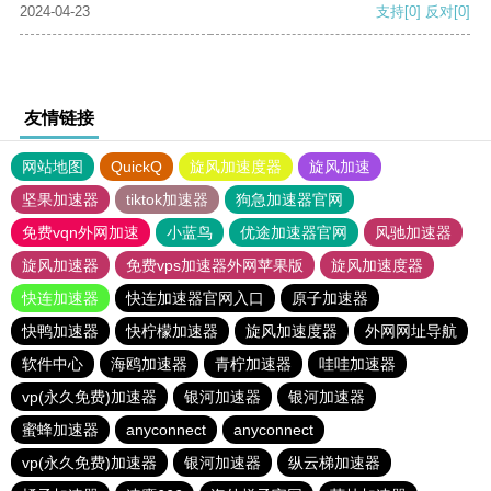
2024-04-23
支持
[0]
反对
[0]
友情链接
网站地图
QuickQ
旋风加速度器
旋风加速
坚果加速器
tiktok加速器
狗急加速器官网
免费vqn外网加速
小蓝鸟
优途加速器官网
风驰加速器
旋风加速器
免费vps加速器外网苹果版
旋风加速度器
快连加速器
快连加速器官网入口
原子加速器
快鸭加速器
快柠檬加速器
旋风加速度器
外网网址导航
软件中心
海鸥加速器
青柠加速器
哇哇加速器
vp(永久免费)加速器
银河加速器
银河加速器
蜜蜂加速器
anyconnect
anyconnect
vp(永久免费)加速器
银河加速器
纵云梯加速器