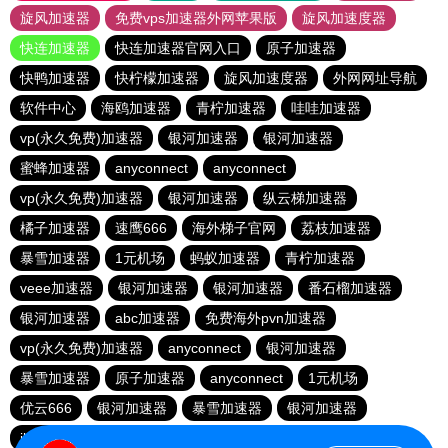
旋风加速器
免费vps加速器外网苹果版
旋风加速度器
快连加速器
快连加速器官网入口
原子加速器
快鸭加速器
快柠檬加速器
旋风加速度器
外网网址导航
软件中心
海鸥加速器
青柠加速器
哇哇加速器
vp(永久免费)加速器
银河加速器
银河加速器
蜜蜂加速器
anyconnect
anyconnect
vp(永久免费)加速器
银河加速器
纵云梯加速器
橘子加速器
速鹰666
海外梯子官网
荔枝加速器
暴雪加速器
1元机场
蚂蚁加速器
青柠加速器
veee加速器
银河加速器
银河加速器
番石榴加速器
银河加速器
abc加速器
免费海外pvn加速器
vp(永久免费)加速器
anyconnect
银河加速器
暴雪加速器
原子加速器
anyconnect
1元机场
优云666
银河加速器
暴雪加速器
银河加速器
ikuuu.me加速器官网
白鲸加速器
银河加速器