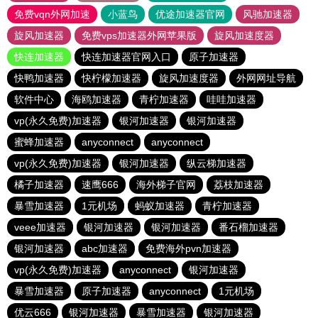
免费vqn外网加速
小蓝鸟
优途加速器官网
风驰加速器
旋风加速器
免费vps加速器外网苹果版
旋风加速度器
快连加速器
快连加速器官网入口
原子加速器
快鸭加速器
快柠檬加速器
旋风加速度器
外网网址导航
软件中心
海鸥加速器
青柠加速器
哇哇加速器
vp(永久免费)加速器
银河加速器
银河加速器
蜜蜂加速器
anyconnect
anyconnect
vp(永久免费)加速器
银河加速器
纵云梯加速器
橘子加速器
速鹰666
海外梯子官网
荔枝加速器
暴雪加速器
1元机场
蚂蚁加速器
青柠加速器
veee加速器
银河加速器
银河加速器
番石榴加速器
银河加速器
abc加速器
免费海外pvn加速器
vp(永久免费)加速器
anyconnect
银河加速器
暴雪加速器
原子加速器
anyconnect
1元机场
优云666
银河加速器
暴雪加速器
银河加速器