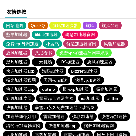
友情链接
网站地图
QuickQ
旋风加速度器
旋风
旋风加速
坚果加速器
tiktok加速器
狗急加速器官网
免费vqn外网加速
小蓝鸟
优途加速器官网
风驰加速器
旋风加速器
八戒看书
免费vps加速器外网苹果版
黑豹加速器
一元机场
IOS加速器
旋风加速度器
快连加速器app
海鸥加速器
BitzNet加速器
极光加速器官网
黑洞vqn加速
快喵vp加速器
快连加速器app
outline
极光vp加速器
极光加速器
旋风加速度器
雷霆vp加速器官网
ios加速器
outline
快鸭加速器
暴雪vp永久免费加速器下载官网
加速器哪个好用
雷霆加器速
快联加速器
快连vp加速器
猎豹vp加速器官网
快连加速器app
蚂蚁加速器官网
大象加速器
雷轰加速器
雷霆vp加速器
国外上网加速器