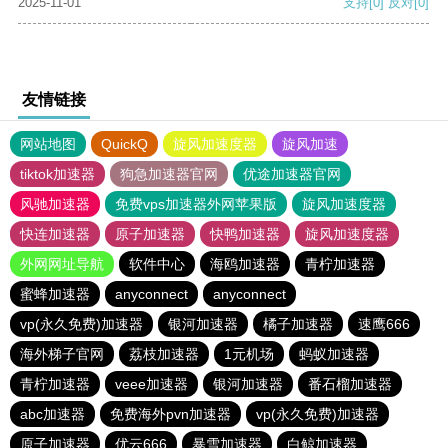
2025-11-01
支持
[0]
反对
[0]
友情链接
网站地图
QuickQ
旋风加速度器
旋风加速
tiktok加速器
狗急加速器官网
优途加速器官网
风驰加速器
免费vps加速器外网苹果版
旋风加速度器
快连加速器
原子加速器
快鸭加速器
旋风加速度器
外网网址导航
软件中心
海鸥加速器
青柠加速器
蜜蜂加速器
anyconnect
anyconnect
vp(永久免费)加速器
银河加速器
橘子加速器
速鹰666
海外梯子官网
荔枝加速器
1元机场
蚂蚁加速器
青柠加速器
veee加速器
银河加速器
番石榴加速器
abc加速器
免费海外pvn加速器
vp(永久免费)加速器
原子加速器
优云666
暴雪加速器
白鲸加速器