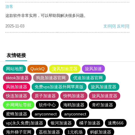
游客
这款软件非常实用，可以帮助我解决很多问题。
2025-11-03
支持
[0]
反对
[0]
友情链接
网站地图
QuickQ
旋风加速度器
旋风加速
tiktok加速器
狗急加速器官网
优途加速器官网
风驰加速器
免费vps加速器外网苹果版
旋风加速度器
快连加速器
原子加速器
快鸭加速器
旋风加速度器
外网网址导航
软件中心
海鸥加速器
青柠加速器
蜜蜂加速器
anyconnect
anyconnect
vp(永久免费)加速器
银河加速器
橘子加速器
速鹰666
海外梯子官网
荔枝加速器
1元机场
蚂蚁加速器