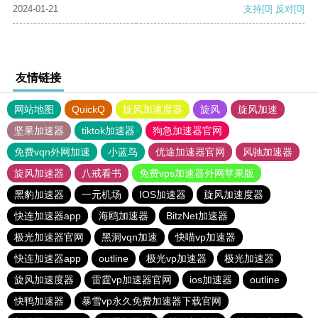
2024-01-21
支持
[0]
反对
[0]
友情链接
网站地图
QuickQ
旋风加速度器
旋风
旋风加速
坚果加速器
tiktok加速器
狗急加速器官网
免费vqn外网加速
小蓝鸟
优途加速器官网
风驰加速器
旋风加速器
八戒看书
免费vps加速器外网苹果版
黑豹加速器
一元机场
IOS加速器
旋风加速度器
快连加速器app
海鸥加速器
BitzNet加速器
极光加速器官网
黑洞vqn加速
快喵vp加速器
快连加速器app
outline
极光vp加速器
极光加速器
旋风加速度器
雷霆vp加速器官网
ios加速器
outline
快鸭加速器
暴雪vp永久免费加速器下载官网