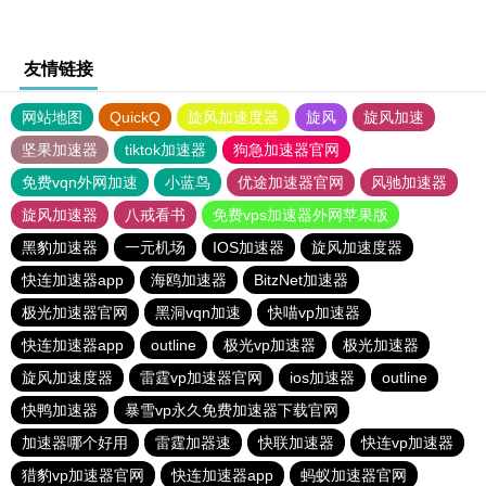
友情链接
网站地图
QuickQ
旋风加速度器
旋风
旋风加速
坚果加速器
tiktok加速器
狗急加速器官网
免费vqn外网加速
小蓝鸟
优途加速器官网
风驰加速器
旋风加速器
八戒看书
免费vps加速器外网苹果版
黑豹加速器
一元机场
IOS加速器
旋风加速度器
快连加速器app
海鸥加速器
BitzNet加速器
极光加速器官网
黑洞vqn加速
快喵vp加速器
快连加速器app
outline
极光vp加速器
极光加速器
旋风加速度器
雷霆vp加速器官网
ios加速器
outline
快鸭加速器
暴雪vp永久免费加速器下载官网
加速器哪个好用
雷霆加器速
快联加速器
快连vp加速器
猎豹vp加速器官网
快连加速器app
蚂蚁加速器官网