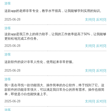
游客
这款app的老师非常专业，教学水平很高，让我能够学到实用的知识。
2025-06-28
支持
[0]
反对
[0]
游客
这款app是我工作上的得力助手，让我的工作效率提高了50%，让我能够
更轻松地完成工作任务。
2025-06-28
支持
[0]
反对
[0]
游客
这款软件的设计非常人性化，使用起来非常舒服。
2025-06-28
支持
[0]
反对
[0]
游客
我一直在寻找一款功能强大、操作简单的办公软件，终于找到了它。这
款软件的功能非常强大，可以满足我日常办公的所有需求。操作也很简
单，即使是小白也能快速上手。
2025-06-28
支持
[0]
反对
[0]
游客