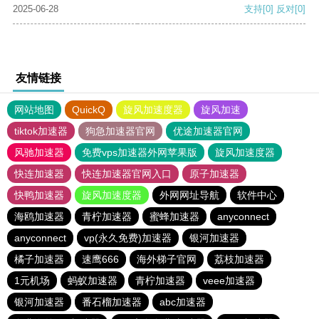
2025-06-28
支持
[0]
反对
[0]
友情链接
网站地图
QuickQ
旋风加速度器
旋风加速
tiktok加速器
狗急加速器官网
优途加速器官网
风驰加速器
免费vps加速器外网苹果版
旋风加速度器
快连加速器
快连加速器官网入口
原子加速器
快鸭加速器
旋风加速度器
外网网址导航
软件中心
海鸥加速器
青柠加速器
蜜蜂加速器
anyconnect
anyconnect
vp(永久免费)加速器
银河加速器
橘子加速器
速鹰666
海外梯子官网
荔枝加速器
1元机场
蚂蚁加速器
青柠加速器
veee加速器
银河加速器
番石榴加速器
abc加速器