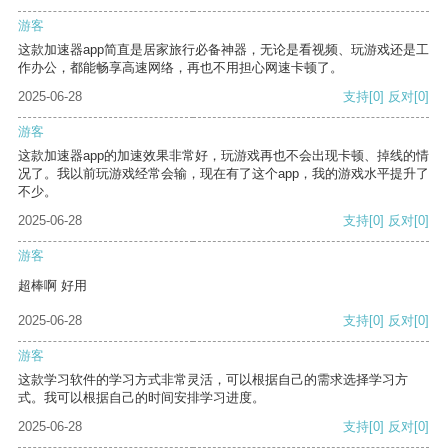
游客
这款加速器app简直是居家旅行必备神器，无论是看视频、玩游戏还是工
作办公，都能畅享高速网络，再也不用担心网速卡顿了。
2025-06-28
支持
[0]
反对
[0]
游客
这款加速器app的加速效果非常好，玩游戏再也不会出现卡顿、掉线的情
况了。我以前玩游戏经常会输，现在有了这个app，我的游戏水平提升了
不少。
2025-06-28
支持
[0]
反对
[0]
游客
超棒啊 好用
2025-06-28
支持
[0]
反对
[0]
游客
这款学习软件的学习方式非常灵活，可以根据自己的需求选择学习方
式。我可以根据自己的时间安排学习进度。
2025-06-28
支持
[0]
反对
[0]