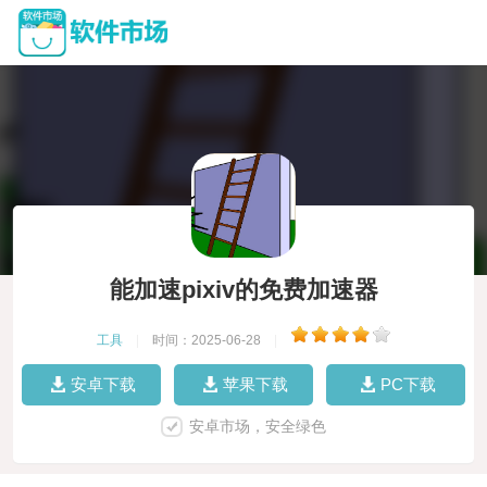
能加速pixiv的免费加速器
工具
|
时间：2025-06-28
|
安卓下载
苹果下载
PC下载
安卓市场，安全绿色