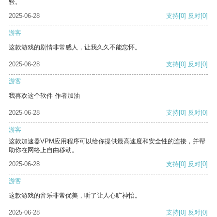
验。
2025-06-28
支持
[0]
反对
[0]
游客
这款游戏的剧情非常感人，让我久久不能忘怀。
2025-06-28
支持
[0]
反对
[0]
游客
我喜欢这个软件 作者加油
2025-06-28
支持
[0]
反对
[0]
游客
这款加速器VPM应用程序可以给你提供最高速度和安全性的连接，并帮
助你在网络上自由移动。
2025-06-28
支持
[0]
反对
[0]
游客
这款游戏的音乐非常优美，听了让人心旷神怡。
2025-06-28
支持
[0]
反对
[0]