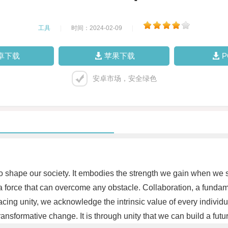
工具
|
时间：2024-02-09
|
卓下载
苹果下载
安卓市场，安全绿色
o shape our society. It embodies the strength we gain when we 
e a force that can overcome any obstacle. Collaboration, a funda
cing unity, we acknowledge the intrinsic value of every individ
ransformative change. It is through unity that we can build a fut