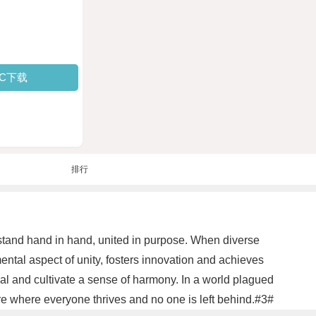
PC下载
排行
stand hand in hand, united in purpose. When diverse
mental aspect of unity, fosters innovation and achieves
ual and cultivate a sense of harmony. In a world plagued
ure where everyone thrives and no one is left behind.#3#