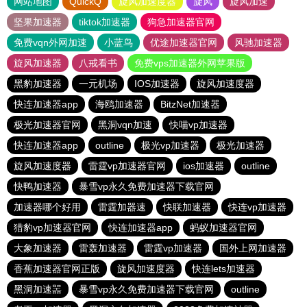
网站地图
QuickQ
旋风加速度器
旋风
旋风加速
坚果加速器
tiktok加速器
狗急加速器官网
免费vqn外网加速
小蓝鸟
优途加速器官网
风驰加速器
旋风加速器
八戒看书
免费vps加速器外网苹果版
黑豹加速器
一元机场
IOS加速器
旋风加速度器
快连加速器app
海鸥加速器
BitzNet加速器
极光加速器官网
黑洞vqn加速
快喵vp加速器
快连加速器app
outline
极光vp加速器
极光加速器
旋风加速度器
雷霆vp加速器官网
ios加速器
outline
快鸭加速器
暴雪vp永久免费加速器下载官网
加速器哪个好用
雷霆加器速
快联加速器
快连vp加速器
猎豹vp加速器官网
快连加速器app
蚂蚁加速器官网
大象加速器
雷轰加速器
雷霆vp加速器
国外上网加速器
香蕉加速器官网正版
旋风加速度器
快连lets加速器
黑洞加速噐
暴雪vp永久免费加速器下载官网
outline