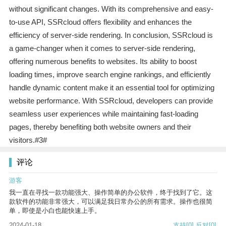
without significant changes. With its comprehensive and easy-
to-use API, SSRcloud offers flexibility and enhances the
efficiency of server-side rendering. In conclusion, SSRcloud is
a game-changer when it comes to server-side rendering,
offering numerous benefits to websites. Its ability to boost
loading times, improve search engine rankings, and efficiently
handle dynamic content make it an essential tool for optimizing
website performance. With SSRcloud, developers can provide
seamless user experiences while maintaining fast-loading
pages, thereby benefiting both website owners and their
visitors.#3#
评论
游客
我一直在寻找一款功能强大、操作简单的办公软件，终于找到了它。这
款软件的功能非常强大，可以满足我日常办公的所有需求。操作也很简
单，即使是小白也能快速上手。
2024-01-18
支持
[0]
反对
[0]