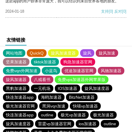
这款app的用户群体非常庞大，我可以结识到来自世界各地的朋友。
2024-01-18
支持
[0]
反对
[0]
友情链接
网站地图
QuickQ
旋风加速度器
旋风
旋风加速
坚果加速器
tiktok加速器
狗急加速器官网
免费vqn外网加速
小蓝鸟
优途加速器官网
风驰加速器
旋风加速器
八戒看书
免费vps加速器外网苹果版
黑豹加速器
一元机场
IOS加速器
旋风加速度器
快连加速器app
海鸥加速器
BitzNet加速器
极光加速器官网
黑洞vqn加速
快喵vp加速器
快连加速器app
outline
极光vp加速器
极光加速器
旋风加速度器
雷霆vp加速器官网
ios加速器
outline