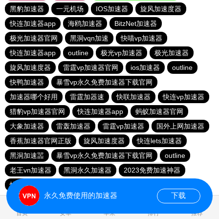
黑豹加速器
一元机场
IOS加速器
旋风加速度器
快连加速器app
海鸥加速器
BitzNet加速器
极光加速器官网
黑洞vqn加速
快喵vp加速器
快连加速器app
outline
极光vp加速器
极光加速器
旋风加速度器
雷霆vp加速器官网
ios加速器
outline
快鸭加速器
暴雪vp永久免费加速器下载官网
加速器哪个好用
雷霆加器速
快联加速器
快连vp加速器
猎豹vp加速器官网
快连加速器app
蚂蚁加速器官网
大象加速器
雷轰加速器
雷霆vp加速器
国外上网加速器
香蕉加速器官网正版
旋风加速度器
快连lets加速器
黑洞加速噐
暴雪vp永久免费加速器下载官网
outline
老王vn加速器
黑洞永久加速器
2023免费加速神器
快连加速器app
vp加速器官网
永久免费使用的加速器
下载
0.996673s
首页
安卓
苹果
排行
推荐